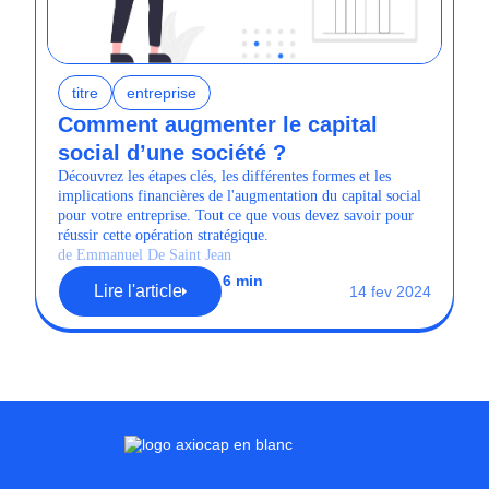
titre
entreprise
Comment augmenter le capital
social d’une société ?
Découvrez les étapes clés, les différentes formes et les
implications financières de l'augmentation du capital social
pour votre entreprise. Tout ce que vous devez savoir pour
réussir cette opération stratégique.
de Emmanuel De Saint Jean
6 min
Lire l'article
14 fev 2024