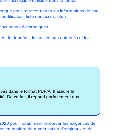
urer accessible et lisible dans le temps ;
rique pour retracer toutes les informations de son
modification, liste des accès, etc.) ;
 documents électroniques ;
tes de données, les accès non autorisés et les
és dans le format PDF/A. Il assure la
ité. De ce fait, il répond parfaitement aux
 2020
pour notamment renforcer les exigences de
s en matière de numérisation d’originaux et de