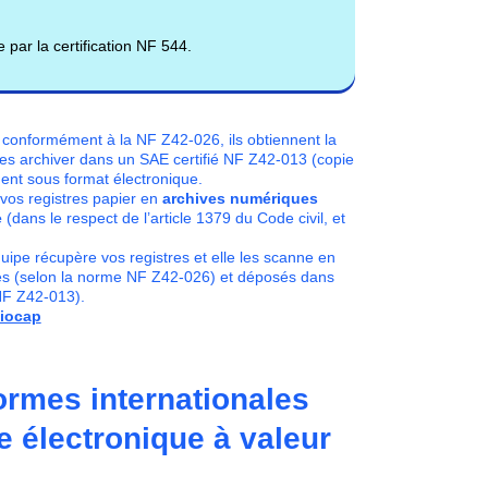
 par la certification NF 544.
conformément à la NF Z42-026, ils obtiennent la
t les archiver dans un SAE certifié NF Z42-013 (copie
ment sous format électronique.
vos registres papier en
archives numériques
e
(dans le respect de l’article 1379 du Code civil, et
quipe récupère vos registres et elle les scanne en
tés (selon la norme NF Z42-026) et déposés dans
NF Z42-013).
xiocap
ormes internationales
ge électronique à valeur