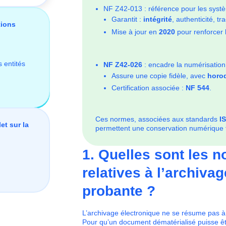
NF Z42-013 : référence pour les systè
Garantit :
intégrité
, authenticité, tra
tions
Mise à jour en
2020
pour renforcer l
s entités
NF Z42-026
: encadre la numérisation
Assure une copie fidèle, avec
horo
Certification associée :
NF 544
.
Ces normes, associées aux standards
I
et sur la
permettent une conservation numérique fi
1. Quelles sont les 
relatives à l’archiva
probante ?
L’archivage électronique ne se résume pas à 
Pour qu’un document dématérialisé puisse ê