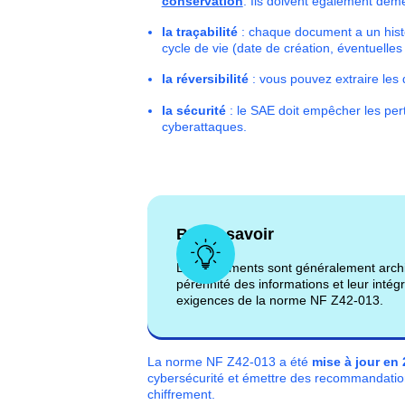
conservation
. Ils doivent également deme
la traçabilité
: chaque document a un histo
cycle de vie (date de création, éventuelles 
la réversibilité
: vous pouvez extraire les
la sécurité
: le SAE doit empêcher les per
cyberattaques.
Bon à savoir
Les documents sont généralement archiv
pérennité des informations et leur intégr
exigences de la norme NF Z42-013.
La norme NF Z42-013 a été
mise à jour en
cybersécurité et émettre des recommandation
chiffrement.