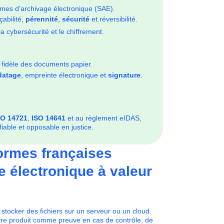
mes d’archivage électronique (SAE).
çabilité,
pérennité
,
sécurité
et réversibilité.
a cybersécurité et le chiffrement.
 fidèle des documents papier.
datage
, empreinte électronique et
signature
.
SO 14721
,
ISO 14641
et au règlement eIDAS,
able et opposable en justice.
normes françaises
ge électronique à valeur
stocker des fichiers sur un serveur ou un cloud.
tre produit comme preuve en cas de contrôle, de