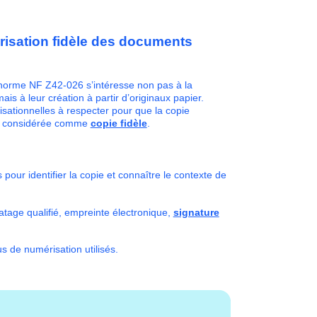
risation fidèle des documents
orme NF Z42-026 s’intéresse non pas à la
is à leur création à partir d’originaux papier.
nisationnelles à respecter pour que la copie
re considérée comme
copie fidèle
.
our identifier la copie et connaître le contexte de
datage qualifié, empreinte électronique,
signature
s de numérisation utilisés.