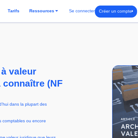
Créer un compte
Tarifs
Ressources
Se connecter
 à valeur
 connaître (NF
’hui dans la plupart des
ns comptables ou encore
me valeur juridique que leurs