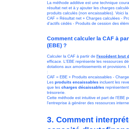
La méthode additive est une technique courant
résultat net et à y ajouter les charges calcul
produits calculés (non encaissables). Voici la
CAF = Résultat net + Charges calculées - Pr
d’actifs cédés - Produits de cession des élé
Comment calculer la CAF à parti
(EBE) ?
Calculer la CAF à partir de
l'excédent brut d
efficace. L'EBE représente les ressources dé
dotations aux amortissements et provisions. 
:
CAF = EBE + Produits encaissables - Charge
Les
produits encaissables
incluent les rev
que les
charges décaissables
représentent 
trésorerie.
Cette méthode est intuitive et part de l'EBE p
l'entreprise à générer des ressources interne
3. Comment interpréte