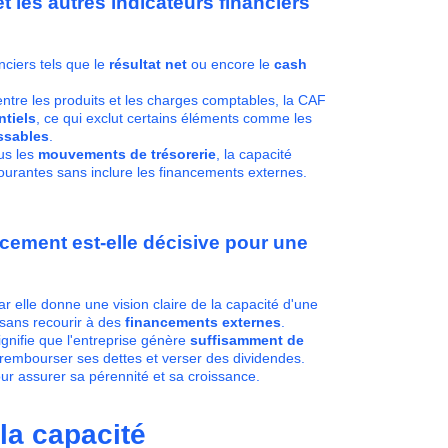
t les autres indicateurs financiers
nciers tels que le
résultat net
ou encore le
cash
e entre les produits et les charges comptables, la CAF
ntiels
, ce qui exclut certains éléments comme les
ssables
.
us les
mouvements de trésorerie
, la capacité
ourantes sans inclure les financements externes.
ncement est-elle décisive pour une
r elle donne une vision claire de la capacité d'une
sans recourir à des
financements externes
.
gnifie que l'entreprise génère
suffisamment de
 rembourser ses dettes et verser des dividendes.
our assurer sa pérennité et sa croissance.
la capacité