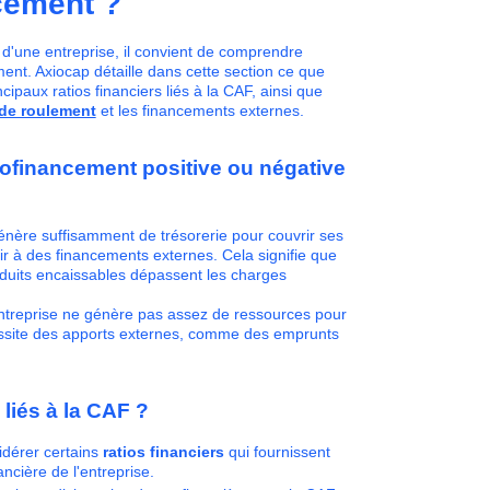
cement ?
é d'une entreprise, il convient de comprendre
nt. Axiocap détaille dans cette section ce que
cipaux ratios financiers liés à la CAF, ainsi que
de roulement
et les financements externes.
tofinancement positive ou négative
énère suffisamment de trésorerie pour couvrir ses
r à des financements externes. Cela signifie que
roduits encaissables dépassent les charges
entreprise ne génère pas assez de ressources pour
cessite des apports externes, comme des emprunts
 liés à la CAF ?
idérer certains
ratios financiers
qui fournissent
ncière de l'entreprise.