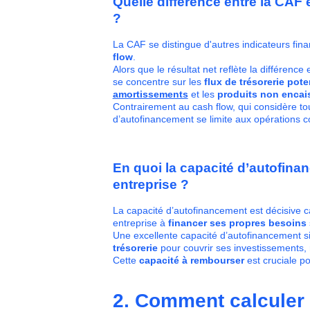
Quelle différence entre la CAF e
?
La CAF se distingue d'autres indicateurs fina
flow
.
Alors que le résultat net reflète la différenc
se concentre sur les
flux de trésorerie pote
amortissements
et les
produits non encai
Contrairement au cash flow, qui considère to
d’autofinancement se limite aux opérations c
En quoi la capacité d’autofina
entreprise ?
La capacité d’autofinancement est décisive ca
entreprise à
financer ses propres besoins
Une excellente capacité d’autofinancement si
trésorerie
pour couvrir ses investissements,
Cette
capacité à rembourser
est cruciale p
2. Comment calculer 