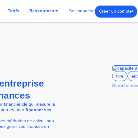
Créer un compte
Tarifs
Ressources
Se connecter
titre
ent
entreprise
Dernière mis
inances
r financier clé qui mesure la
internes pour
financer ses
, ses méthodes de calcul, son
ieux gérer ses finances en