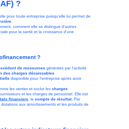
CAF) ?
lle pour toute entreprise puisqu'elle lui permet de
ncière
.
ement, comment elle se distingue d'autres
uciale pour la santé et la croissance d'une
tofinancement ?
excédent de ressources
générées par l'activité
n des
charges décaissables
.
tielle
disponible pour l'entreprise après avoir
me les ventes et exclut les
charges
ournisseurs et les charges de personnel. Elle est
tats financiers
, le
compte de résultat.
Par
s dotations aux amortissements et les produits de