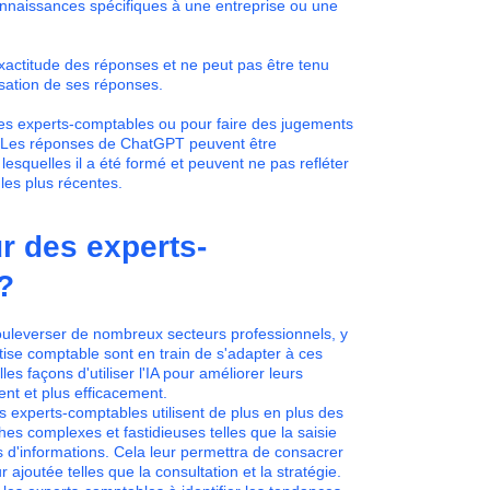
connaissances spécifiques à une entreprise ou une
xactitude des réponses et ne peut pas être tenu
isation de ses réponses.
es experts-comptables ou pour faire des jugements
 Les réponses de ChatGPT peuvent être
lesquelles il a été formé et peuvent ne pas refléter
les plus récentes.
ur des experts-
?
de bouleverser de nombreux secteurs professionnels, y
tise comptable sont en train de s'adapter à ces
s façons d'utiliser l'IA pour améliorer leurs
ent et plus efficacement.
s experts-comptables utilisent de plus en plus des
s complexes et fastidieuses telles que la saisie
 d'informations. Cela leur permettra de consacrer
 ajoutée telles que la consultation et la stratégie.