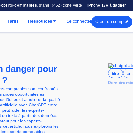
 experts-comptables,
stand R452 (zone verte) ·
iPhone 17e à gagner !
Créer un compte
Tarifs
Ressources
Se connecter
n danger pour
titre
ent
 ?
Dernière mis
ts-comptables sont confrontés
grandes opportunités est
nes tâches et améliorer la qualité
ce artificielle avec ChatGPT entre
peut aider les experts-
t du texte à partir des données
 atout pour les experts-
cet article, nous explorons les
 les experts-comptables.