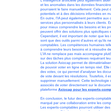
L'intelligence artificielle peut également aid
et les anomalies dans les données financière
pourraient le faire manuellement. Cela peut
potentiels et à des décisions informées en mat
En outre, l'IA peut également permettre aux 
services plus personnalisés à leurs clients. 
pour mieux comprendre les besoins et les pr
peuvent offrir des solutions plus spécifiques
Cependant, il est important de noter que les i
sont que des outils parmi d'autres et qu'ils
comptables. Les compétences humaines telles
à comprendre leurs besoins et à résoudre d
L’IA ne remplace pas mais accompagne plutôt 
sur des tâches plus complexes requérant leu
La solution Axiocap permet de dématérialiser 
de pouvoir voter en ligne en temps réel. Elle i
des votes, ce qui permet d'analyser les doc
de vote devant les résolutions. Toutefois, il e
supprimer manuellement. Cette technologie o
associés de voter directement sur le docum
plateforme
Axiocap pour les experts-comp
En conclusion, le futur des experts-comptables
marqué par une collaboration entre les com
Les experts-comptables pourront utiliser des