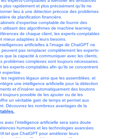
er les experts-comptables à identifier les tendances
s plus rapidement et plus précisément qu'ils ne
 donner lieu à une détection précoce des problèmes
ière de planification financière.
cabinets d’expertise comptable de fournir des
En utilisant des algorithmes de machine learning
éférences de chaque client, les experts-comptables
 et mieux adaptées à leurs besoins.
ntelligences artificielles à l’image de ChatGPT ne
 ne peuvent pas remplacer complètement les experts-
 que la capacité à communiquer avec les clients,
es problèmes complexes sont toujours nécessaires.
les experts-comptables afin qu’ils se concentrent
r expertise.
les registres légaux ainsi que les assemblées, et
ntègre une intelligence artificielle pour la détection
uments et d'insérer automatiquement des boutons
st toujours possible de les ajouter ou de les
ffre un véritable gain de temps et permet aux
ent. Découvrez les nombreux avantages de la
tables.
 avec l'intelligence artificielle sera sans doute
pétences humaines et les technologies avancées.
 IA tel que ChatGPT pour améliorer leurs