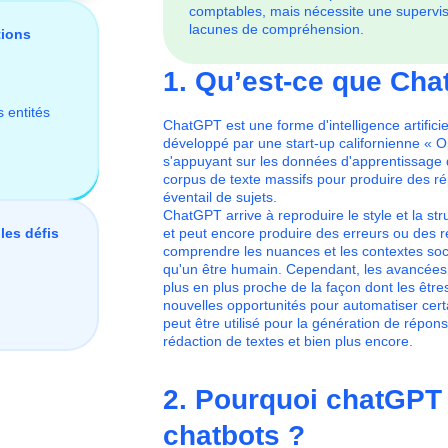
comptables, mais nécessite une supervisi
lacunes de compréhension.
tions
1. Qu’est-ce que Ch
s entités
ChatGPT est une forme d'intelligence artifici
développé par une start-up californienne « 
s'appuyant sur les données d'apprentissage qu'
corpus de texte massifs pour produire des ré
éventail de sujets.
ChatGPT arrive à reproduire le style et la str
et peut encore produire des erreurs ou des r
les défis
comprendre les nuances et les contextes s
qu'un être humain. Cependant, les avancées
plus en plus proche de la façon dont les êtres
nouvelles opportunités pour automatiser certain
peut être utilisé pour la génération de répon
rédaction de textes et bien plus encore.
2. Pourquoi chatGPT 
chatbots ?