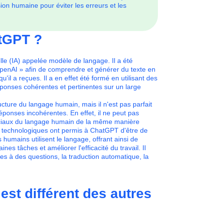
on humaine pour éviter les erreurs et les
atGPT ?
elle (IA) appelée modèle de langage. Il a été
OpenAI » afin de comprendre et générer du texte en
il a reçues. Il a en effet été formé en utilisant des
ponses cohérentes et pertinentes sur un large
ucture du langage humain, mais il n'est pas parfait
éponses incohérentes. En effet, il ne peut pas
ociaux du langage humain de la même manière
 technologiques ont permis à ChatGPT d'être de
 humains utilisent le langage, offrant ainsi de
es tâches et améliorer l'efficacité du travail. Il
ses à des questions, la traduction automatique, la
est différent des autres