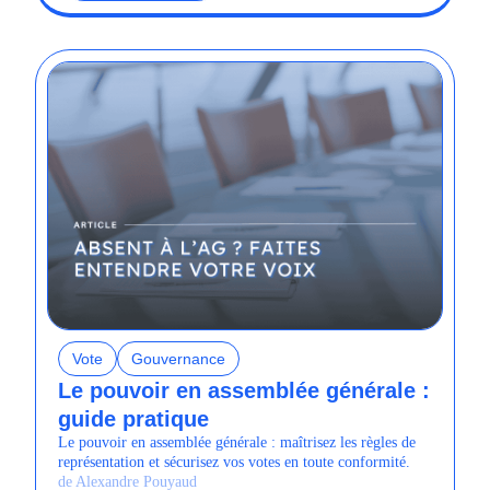
Vote
Gouvernance
Le pouvoir en assemblée générale :
guide pratique
Le pouvoir en assemblée générale : maîtrisez les règles de
représentation et sécurisez vos votes en toute conformité.
de Alexandre Pouyaud