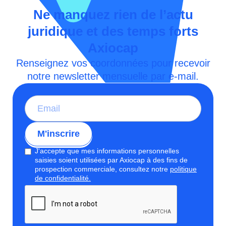
Ne manquez rien de l’actu
juridique et des temps forts
Axiocap
Renseignez vos coordonnées pour recevoir
notre newsletter mensuelle par e-mail.
J'accepte que mes informations personnelles
saisies soient utilisées par Axiocap à des fins de
prospection commerciale, consultez notre
politique
de confidentialité.