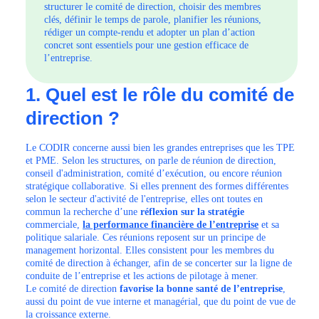
structurer le comité de direction, choisir des membres
clés, définir le temps de parole, planifier les réunions,
rédiger un compte-rendu et adopter un plan d’action
concret sont essentiels pour une gestion efficace de
l’entreprise.
1. Quel est le rôle du comité de
direction ?
Le CODIR concerne aussi bien les grandes entreprises que les TPE
et PME. Selon les structures, on parle de réunion de direction,
conseil d'administration, comité d’exécution, ou encore réunion
stratégique collaborative. Si elles prennent des formes différentes
selon le secteur d'activité de l'entreprise, elles ont toutes en
commun la recherche d’une
réflexion sur la stratégie
commerciale,
la performance financière de l’entreprise
et sa
politique salariale. Ces réunions reposent sur un principe de
management horizontal. Elles consistent pour les membres du
comité de direction à échanger, afin de se concerter sur la ligne de
conduite de l’entreprise et les actions de pilotage à mener.
Le comité de direction
favorise la bonne santé de l’entreprise
,
aussi du point de vue interne et managérial, que du point de vue de
la croissance externe.