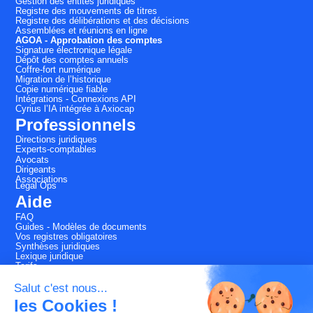
Gestion des entités juridiques
Registre des mouvements de titres
Registre des délibérations et des décisions
Assemblées et réunions en ligne
AGOA - Approbation des comptes
Signature électronique légale
Dépôt des comptes annuels
Coffre-fort numérique
Migration de l’historique
Copie numérique fiable
Intégrations - Connexions API
Cyrius l’IA intégrée à Axiocap
Professionnels
Directions juridiques
Experts-comptables
Avocats
Dirigeants
Associations
Légal Ops
Aide
FAQ
Guides - Modèles de documents
Vos registres obligatoires
Synthèses juridiques
Lexique juridique
Tarifs
Pack conformité -25%
Salut c'est nous...
Fait avec
amour
et
fierté
à
les Cookies !