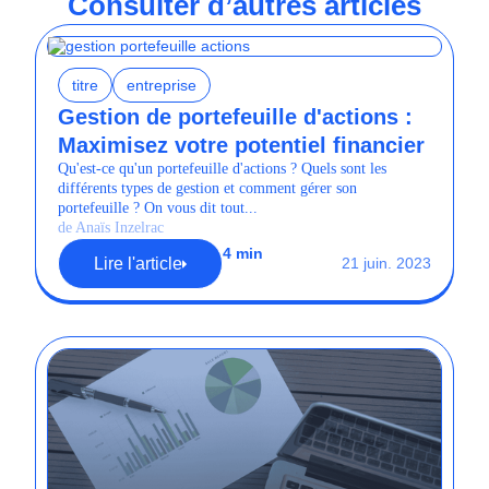
Consulter d’autres articles
titre
entreprise
Gestion de portefeuille d'actions :
Maximisez votre potentiel financier
Qu'est-ce qu'un portefeuille d'actions ? Quels sont les
différents types de gestion et comment gérer son
portefeuille ? On vous dit tout...
de Anaïs Inzelrac
4 min
Lire l'article
21 juin. 2023