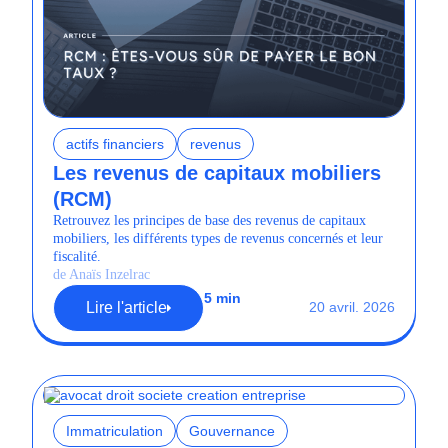
actifs financiers
revenus
Les revenus de capitaux mobiliers
(RCM)
Retrouvez les principes de base des revenus de capitaux
mobiliers, les différents types de revenus concernés et leur
fiscalité.
de Anaïs Inzelrac
5 min
Lire l'article
20 avril. 2026
Immatriculation
Gouvernance