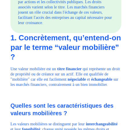
par actions et les collectivités publiques. Les droits
associés varient selon le titre. Les marchés financiers
jouent un rôle crucial dans l'échange de ces valeurs,
facilitant l'accès des entreprises au capital nécessaire pour
leur croissance.
1. Concrètement, qu’entend-on
par le terme “valeur mobilière”
?
Une valeur mobilière est un
titre financier
qui représente un droit
de propriété ou de créance sur un actif. Elle est qualifiée de
"mobilière" car elle est facilement
négociable
et
échangeable
sur
les marchés financiers, contrairement à un bien immobilier.
Quelles sont les caractéristiques des
valeurs mobilières ?
Les valeurs mobilières se distinguent par leur
interchangeabilité
et leur
fongibilité
; chaque unité possède les mêmes droits et