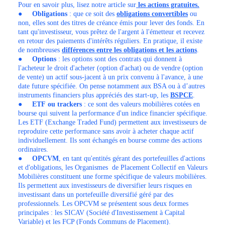
Pour en savoir plus, lisez notre article sur
les actions gratuites.
●
Obligations
: que ce soit des
obligations convertibles
ou
non, elles sont des titres de créance émis pour lever des fonds. En
tant qu'investisseur, vous prêtez de l'argent à l'émetteur et recevez
en retour des paiements d'intérêts réguliers. En pratique, il existe
de nombreuses
différences entre les obligations et les actions
.
●
Options
: les options sont des contrats qui donnent à
l'acheteur le droit d'acheter (option d'achat) ou de vendre (option
de vente) un actif sous-jacent à un prix convenu à l'avance, à une
date future spécifiée. On pense notamment aux BSA ou à d’autres
instruments financiers plus appréciés des start-up, les
BSPCE
.
●
ETF
ou trackers
: ce sont des valeurs mobilières cotées en
bourse qui suivent la performance d'un indice financier spécifique.
Les ETF (Exchange Traded Fund) permettent aux investisseurs de
reproduire cette performance sans avoir à acheter chaque actif
individuellement. Ils sont échangés en bourse comme des actions
ordinaires.
●
OPCVM
, en tant qu'entités gérant des portefeuilles d'actions
et d'obligations, les Organismes de Placement Collectif en Valeurs
Mobilières constituent une forme spécifique de valeurs mobilières.
Ils permettent aux investisseurs de diversifier leurs risques en
investissant dans un portefeuille diversifié géré par des
professionnels. Les OPCVM se présentent sous deux formes
principales : les SICAV (Société d'Investissement à Capital
Variable) et les FCP (Fonds Communs de Placement).