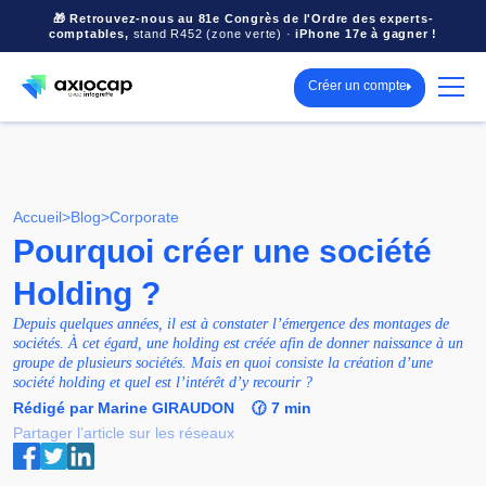
🎁 Retrouvez-nous au 81e Congrès de l'Ordre des experts-
comptables,
stand R452 (zone verte) ·
iPhone 17e à gagner !
Créer un compte
Accueil
>
Blog
>
Corporate
Pourquoi créer une société
Holding ?
Depuis quelques années, il est à constater l’émergence des montages de
sociétés. À cet égard, une holding est créée afin de donner naissance à un
groupe de plusieurs sociétés. Mais en quoi consiste la création d’une
société holding et quel est l’intérêt d’y recourir ?
Rédigé par Marine GIRAUDON
🕜 7 min
Partager l’article sur les réseaux