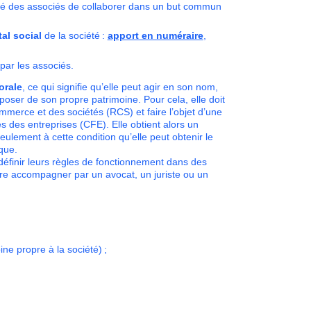
onté des associés de collaborer dans un but commun
al social
de la société :
apport en numéraire
,
par les associés.
orale
, ce qui signifie qu’elle peut agir en son nom,
poser de son propre patrimoine. Pour cela, elle doit
ommerce et des sociétés (RCS) et faire l’objet d’une
s des entreprises (CFE). Elle obtient alors un
seulement à cette condition qu’elle peut obtenir le
que.
éfinir leurs règles de fonctionnement dans des
aire accompagner par un avocat, un juriste ou un
ine propre à la société) ;