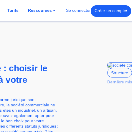
Créer un compte
Tarifs
Ressources
Se connecter
: choisir le
Structure
à votre
Dernière mise
forme juridique sont
re, la société commerciale ne
tes un industriel, un artisan,
 pouvez également opter pour
 le bon choix pour votre
 les différents statuts juridiques :
e société commerciale ? En