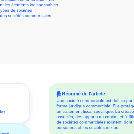
sont les éléments indispensables
types de sociétés
et des sociétés commerciales
Résumé de l'article
Une société commerciale est définie par 
forme juridique commerciale. Elle protèg
un traitement fiscal spécifique. La créati
les
associés, des apports au capital, et l'aff
de sociétés commerciales existent, dont l
personnes et les sociétés mixtes.
tions