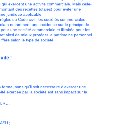
es qui exercent une activité commerciale. Mais celle-
ontant des recettes totales) pour éviter une
ime juridique applicable.
 règles du Code civil, les sociétés commerciales
la a notamment une incidence sur le principe de
e pour une société commerciale et illimitée pour les
met ainsi de mieux protéger le patrimoine personnel
iffère selon le type de société.
vile
!
 forme, sans qu’il soit nécessaire d’exercer une
ivité exercée par la société est sans impact sur la
EURL ;
SASU ;