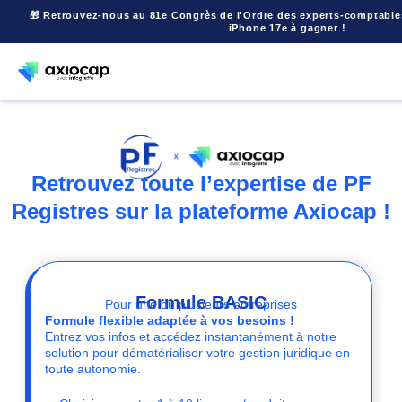
🎁 Retrouvez-nous au 81e Congrès de l'Ordre des experts-comptabl
iPhone 17e à gagner !
Retrouvez toute l’expertise de PF
Registres sur la plateforme Axiocap !
Formule BASIC
Pour une ou plusieurs entreprises
Formule flexible adaptée à vos besoins !
Entrez vos infos et accédez instantanément à notre
solution pour dématérialiser votre gestion juridique en
toute autonomie.