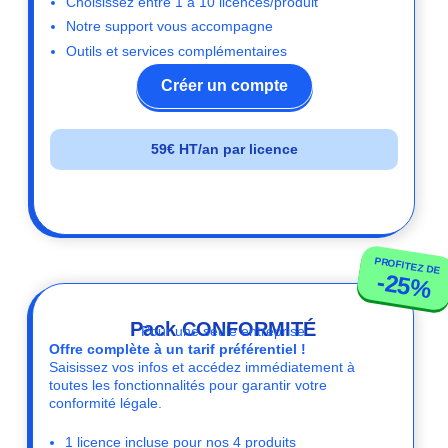
Choisissez entre 1 à 10 licences/produit
Notre support vous accompagne
Outils et services complémentaires
Créer un compte
59€ HT/an par licence
PROFITEZ DE
-25%
Pack CONFORMITÉ
Pour une seule entreprise
Offre complète à un tarif préférentiel !
Saisissez vos infos et accédez immédiatement à
toutes les fonctionnalités pour garantir votre
conformité légale.
1 licence incluse pour nos 4 produits