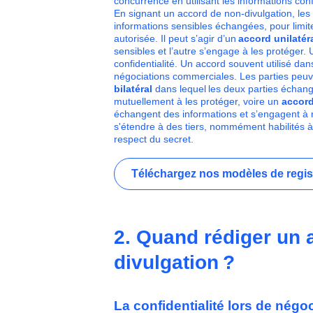
concurrence en utilisant les informations confi
En signant un accord de non-divulgation, les 
informations sensibles échangées, pour limiter
autorisée. Il peut s’agir d’un
accord unilatér
sensibles et l’autre s’engage à les protéger. 
confidentialité. Un accord souvent utilisé da
négociations commerciales. Les parties peuve
bilatéral
dans lequel les deux parties échang
mutuellement à les protéger, voire un
accord
échangent des informations et s’engagent à re
s'étendre à des tiers, nommément habilités à r
respect du secret.
Téléchargez nos modèles de regi
2. Quand rédiger un 
divulgation ?
La confidentialité lors de négo