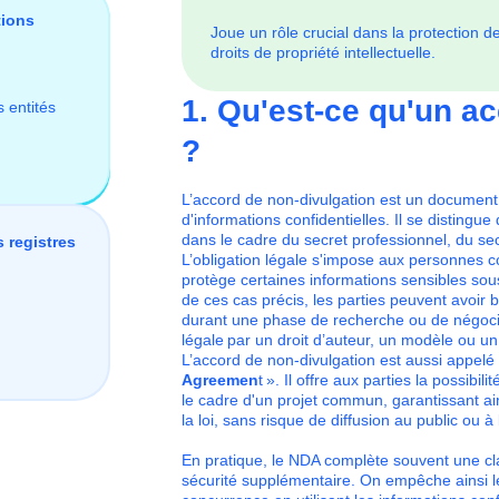
tions
Joue un rôle crucial dans la protection 
droits de propriété intellectuelle.
1. Qu'est-ce qu'un a
s entités
?
L’accord de non-divulgation est un document l
d'informations confidentielles. Il se distingue
dans le cadre du secret professionnel, du s
 registres
L’obligation légale s'impose aux personnes 
protège certaines informations sensibles sou
de ces cas précis, les parties peuvent avoir 
durant une phase de recherche ou de négocia
légale par un droit d’auteur, un modèle ou u
L’accord de non-divulgation est aussi appelé
Agreemen
t ». Il offre aux parties la possibili
le cadre d'un projet commun, garantissant ai
la loi, sans risque de diffusion au public ou à
En pratique, le NDA complète souvent une c
sécurité supplémentaire. On empêche ainsi l