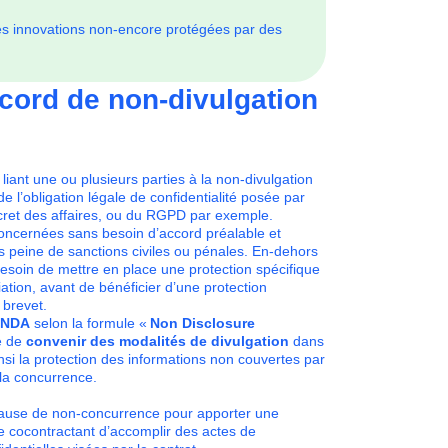
des innovations non-encore protégées par des
ccord de non-divulgation
iant une ou plusieurs parties à la non-divulgation
 de l’obligation légale de confidentialité posée par
ecret des affaires, ou du RGPD par exemple.
concernées sans besoin d’accord préalable et
s peine de sanctions civiles ou pénales. En-dehors
besoin de mettre en place une protection spécifique
tion, avant de bénéficier d’une protection
n brevet.
NDA
selon la formule «
Non Disclosure
té de
convenir des modalités de divulgation
dans
nsi la protection des informations non couvertes par
 la concurrence.
lause de non-concurrence pour apporter une
e cocontractant d’accomplir des actes de