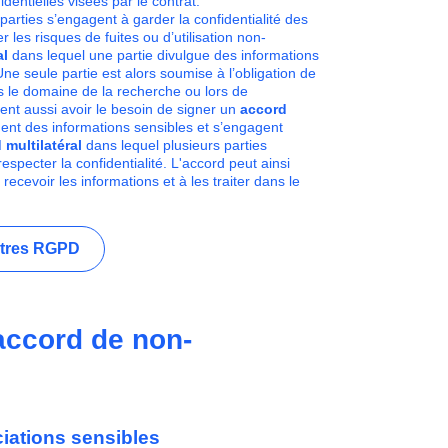
dentielles visées par le contrat.
parties s’engagent à garder la confidentialité des
 les risques de fuites ou d’utilisation non-
al
dans lequel une partie divulgue des informations
Une seule partie est alors soumise à l’obligation de
ns le domaine de la recherche ou lors de
nt aussi avoir le besoin de signer un
accord
ent des informations sensibles et s’engagent
 multilatéral
dans lequel
plusieurs parties
specter la confidentialité. L'accord peut ainsi
ecevoir les informations et à les traiter dans le
stres RGPD
accord de non-
ciations sensibles