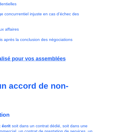
dentielles
ge concurrentiel injuste en cas d’échec des
ux affaires
ris après la conclusion des négociations
ialisé pour vos assemblées
un accord de non-
tion
écrit
soit dans un contrat dédié, soit dans une
mmercial, un contrat de prestation de services, un