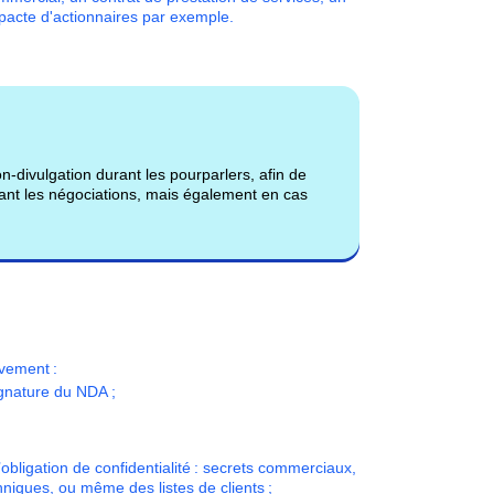
 pacte d'actionnaires par exemple.
on-divulgation durant les pourparlers, afin de
ndant les négociations, mais également en cas
ivement :
gnature du NDA ;
’obligation de confidentialité :
secrets commerciaux,
hniques, ou même des listes de clients ;