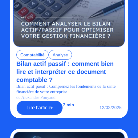
Comptabilité
Analyse
Bilan actif passif : comment bien
lire et interpréter ce document
comptable ?
Bilan actif passif : Comprenez les fondements de la santé
financière de votre entreprise.
de Alexandre Pouyaud
7 min
Lire l'article
12/02/2025