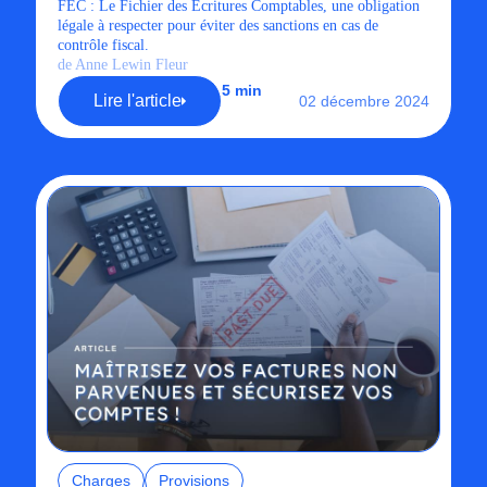
FEC : Le Fichier des Écritures Comptables, une obligation
légale à respecter pour éviter des sanctions en cas de
contrôle fiscal.
de Anne Lewin Fleur
5 min
Lire l'article
02 décembre 2024
Charges
Provisions