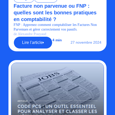
Facture non parvenue ou FNP :
quelles sont les bonnes pratiques
en comptabilité ?
FNP : Apprenez comment comptabiliser les Factures Non
Parvenues et gérer correctement vos passifs.
de Alexandre Pouyaud
4 min
Lire l'article
27 novembre 2024