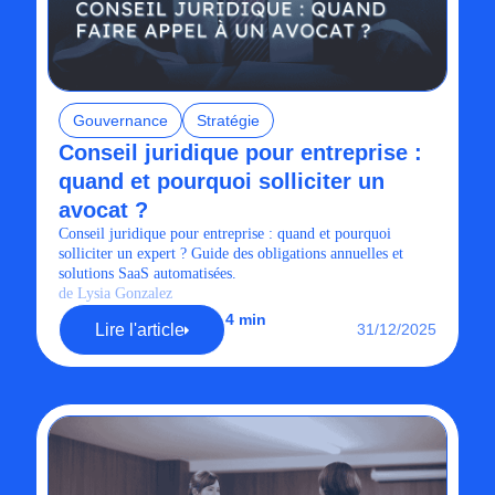
Gouvernance
Stratégie
Conseil juridique pour entreprise :
quand et pourquoi solliciter un
avocat ?
Conseil juridique pour entreprise : quand et pourquoi
solliciter un expert ? Guide des obligations annuelles et
solutions SaaS automatisées.
de Lysia Gonzalez
4 min
Lire l'article
31/12/2025