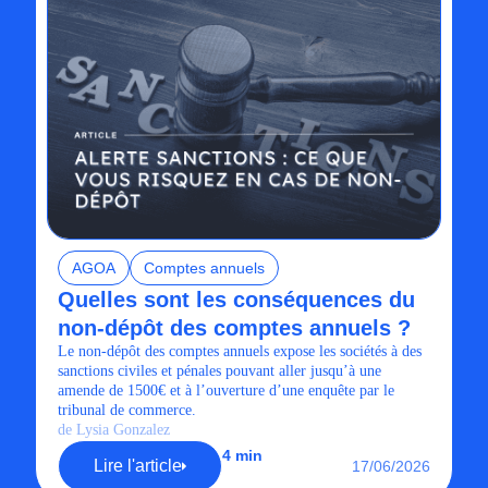
AGOA
Comptes annuels
Quelles sont les conséquences du
non-dépôt des comptes annuels ?
Le non-dépôt des comptes annuels expose les sociétés à des
sanctions civiles et pénales pouvant aller jusqu’à une
amende de 1500€ et à l’ouverture d’une enquête par le
tribunal de commerce.
de Lysia Gonzalez
4 min
Lire l'article
17/06/2026