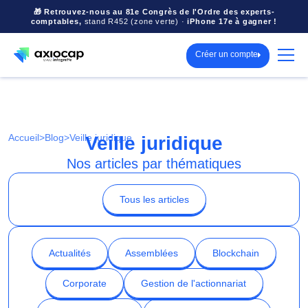
🎁 Retrouvez-nous au 81e Congrès de l'Ordre des experts-
comptables,
stand R452 (zone verte) ·
iPhone 17e à gagner !
Créer un compte
Accueil
>
Blog
>
Veille juridique
Veille juridique
Nos articles par thématiques
Tous les articles
Actualités
Assemblées
Blockchain
Corporate
Gestion de l'actionnariat