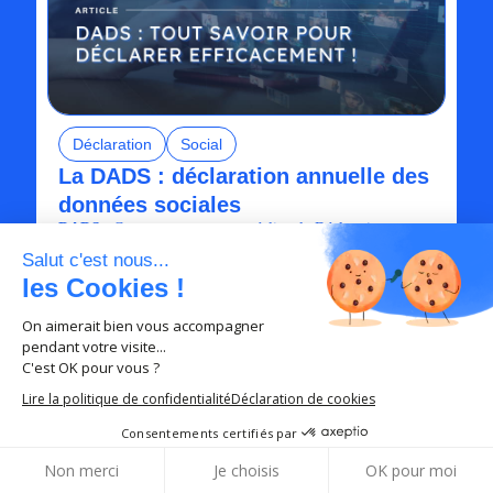
Déclaration
Social
La DADS : déclaration annuelle des
données sociales
DADS
: Comprenez comment réaliser la Déclaration
Annuelle des Données Sociales et éviter les erreurs
Salut c'est nous...
fréquentes.
les Cookies !
de Anne Lewin Fleur
4 min
Lire l'article
On aimerait bien vous accompagner
18 novembre 2024
pendant votre visite...
C'est OK pour vous ?
Lire la politique de confidentialité
Déclaration de cookies
Consentements certifiés par
Non merci
Je choisis
OK pour moi