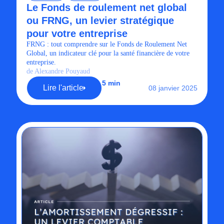
Le Fonds de roulement net global
ou FRNG, un levier stratégique
pour votre entreprise
FRNG : tout comprendre sur le Fonds de Roulement Net
Global, un indicateur clé pour la santé financière de votre
entreprise.
de Alexandre Pouyaud
5 min
Lire l'article
08 janvier 2025