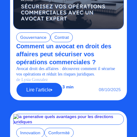
Gouvernance
Contrat
Comment un avocat en droit des
affaires peut sécuriser vos
opérations commerciales ?
Avocat droit des affaires : découvrez comment il sécurise
vos opérations et réduit les risques juridiques.
de Lysia Gonzalez
3 min
Lire l'article
08/10/2025
Innovation
Conformité