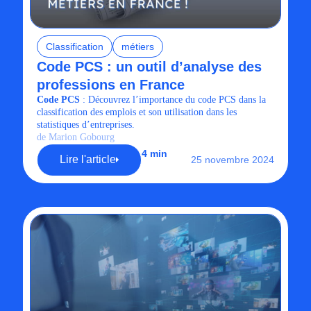
Classification
métiers
Code PCS : un outil d’analyse des
professions en France
Code PCS
: Découvrez l’importance du code PCS dans la
classification des emplois et son utilisation dans les
statistiques d’entreprises.
de Marion Gobourg
4 min
Lire l'article
25 novembre 2024