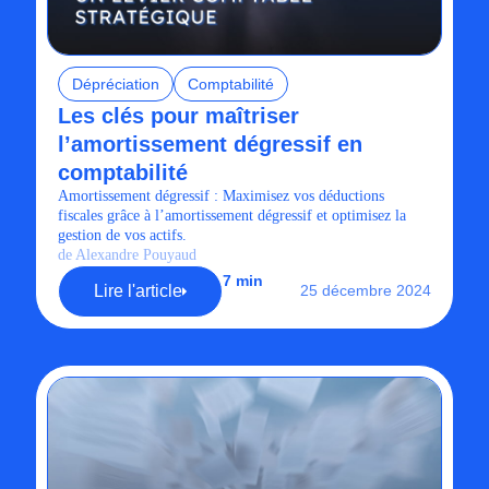
Dépréciation
Comptabilité
Les clés pour maîtriser
l’amortissement dégressif en
comptabilité
Amortissement dégressif : Maximisez vos déductions
fiscales grâce à l’amortissement dégressif et optimisez la
gestion de vos actifs.
de Alexandre Pouyaud
7 min
Lire l'article
25 décembre 2024