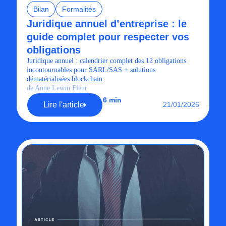
Bilan
Formalités
Juridique annuel d’entreprise : le
guide complet pour respecter vos
obligations
Juridique annuel : calendrier complet des 12 obligations
incontournables pour SARL/SAS + solutions
dématérialisées blockchain.
de Anne Lewin Fleur
6 min
Lire l'article
21/01/2026