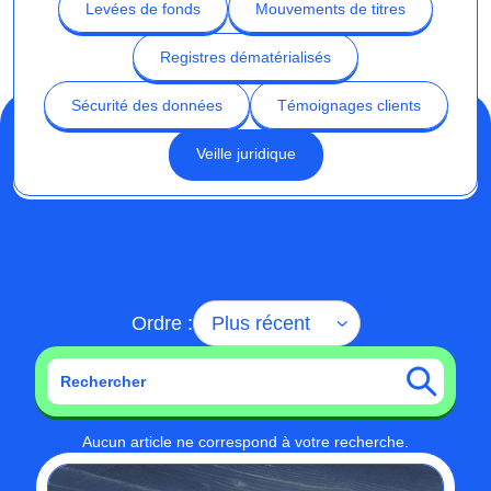
Levées de fonds
Mouvements de titres
Registres dématérialisés
Sécurité des données
Témoignages clients
Veille juridique
Ordre :
Aucun article ne correspond à votre recherche.