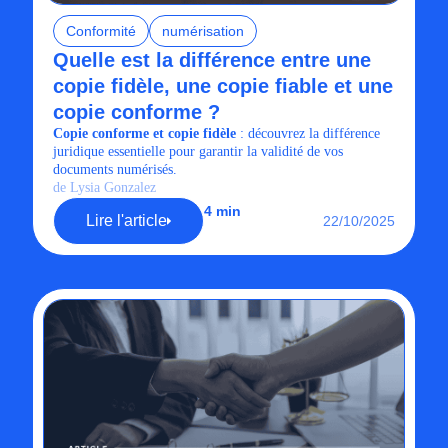
Conformité
numérisation
Quelle est la différence entre une
copie fidèle, une copie fiable et une
copie conforme ?
Copie conforme et copie fidèle
: découvrez la différence
juridique essentielle pour garantir la validité de vos
documents numérisés.
de Lysia Gonzalez
4 min
Lire l'article
22/10/2025