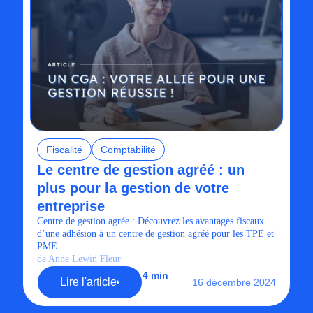
Fiscalité
Comptabilité
Le centre de gestion agréé : un
plus pour la gestion de votre
entreprise
Centre de gestion agrée : Découvrez les avantages fiscaux
d’une adhésion à un centre de gestion agréé pour les TPE et
PME.
de Anne Lewin Fleur
4 min
Lire l'article
16 décembre 2024