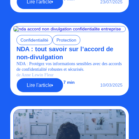
Lire l'article
23/07/2025
Confidentialité
Protection
NDA : tout savoir sur l’accord de
non-divulgation
NDA : Protégez vos informations sensibles avec des accords
de confidentialité robustes et sécurisés.
de Anne Lewin Fleur
7 min
Lire l'article
10/03/2025