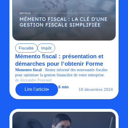
Fiscalité
Impôt
Mémento fiscal : présentation et
démarches pour l’obtenir Forme
Momento fiscal
: Restez informé des nouveautés fiscales
pour optimiser la gestion financière de votre entreprise.
de Alexandre Pouyaud
6 min
Lire l'article
18 décembre 2024