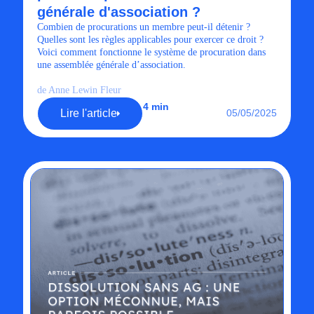
générale d'association ?
Combien de procurations un membre peut-il détenir ?
Quelles sont les règles applicables pour exercer ce droit ?
Voici comment fonctionne le système de procuration dans
une assemblée générale d’association.
de Anne Lewin Fleur
4 min
Lire l'article
05/05/2025