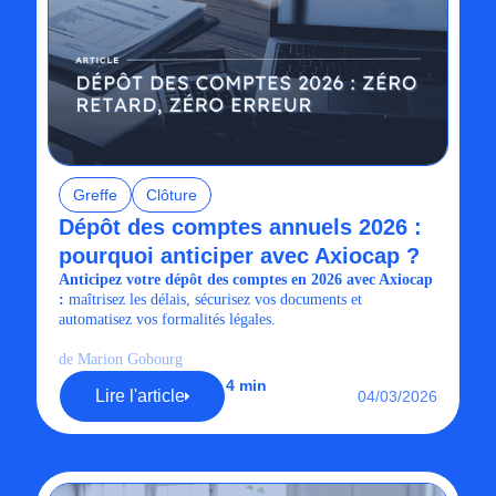
Greffe
Clôture
Dépôt des comptes annuels 2026 :
pourquoi anticiper avec Axiocap ?
Anticipez votre dépôt des comptes en 2026 avec Axiocap
:
maîtrisez les délais, sécurisez vos documents et
automatisez vos formalités légales.
de Marion Gobourg
4 min
Lire l'article
04/03/2026