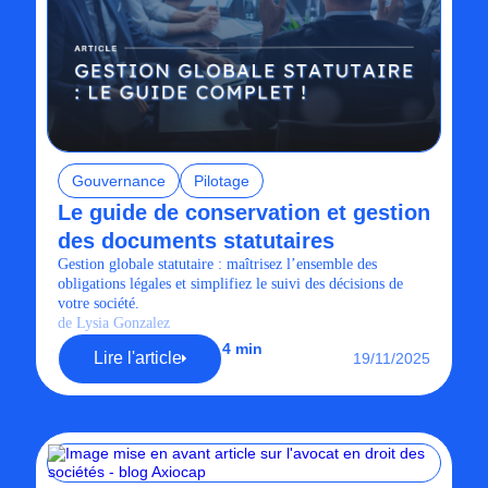
Gouvernance
Pilotage
Le guide de conservation et gestion
des documents statutaires
Gestion globale statutaire : maîtrisez l’ensemble des
obligations légales et simplifiez le suivi des décisions de
votre société.
de Lysia Gonzalez
4 min
Lire l'article
19/11/2025