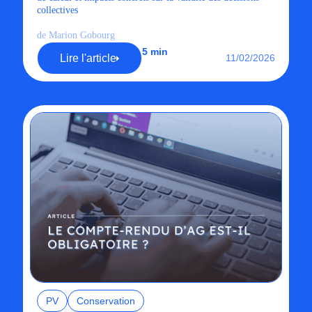
collectives
de Marion Gobourg
5 min
Lire l'article
11/02/2026
PV
Conservation