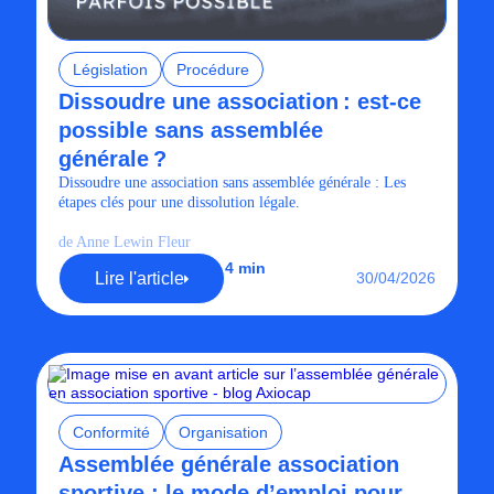
Législation
Procédure
Dissoudre une association : est-ce
possible sans assemblée
générale ?
Dissoudre une association sans assemblée générale : Les
étapes clés pour une dissolution légale.
de Anne Lewin Fleur
4 min
Lire l'article
30/04/2026
Conformité
Organisation
Assemblée générale association
sportive : le mode d’emploi pour