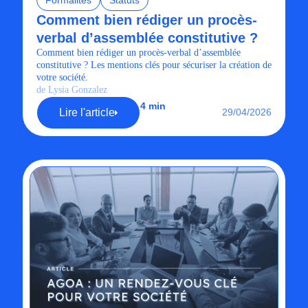
Formalités
Statuts
Comment bien rédiger un procès-
verbal d’assemblée constitutive ?
Comment bien rédiger un procès-verbal d’assemblée
constitutive ? Les mentions clés pour sécuriser la création de
votre société.
de Lysia Gonzalez
4 min
Lire l'article
29/04/2026