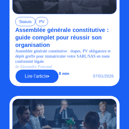
Statuts
PV
Assemblée générale constitutive :
guide complet pour réussir son
organisation
Assemblée générale constitutive : étapes, PV obligatoire et
dépôt greffe pour immatriculer votre SARL/SAS en toute
conformité légale.
de Alexandre Pouyaud
8 min
Lire l'article
07/01/2026