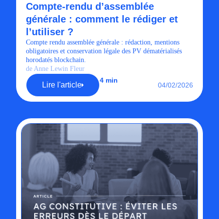
Compte-rendu d’assemblée
générale : comment le rédiger et
l’utiliser ?
Compte rendu assemblée générale : rédaction, mentions
obligatoires et conservation légale des PV dématérialisés
horodatés blockchain.
de Anne Lewin Fleur
4 min
Lire l'article
04/02/2026