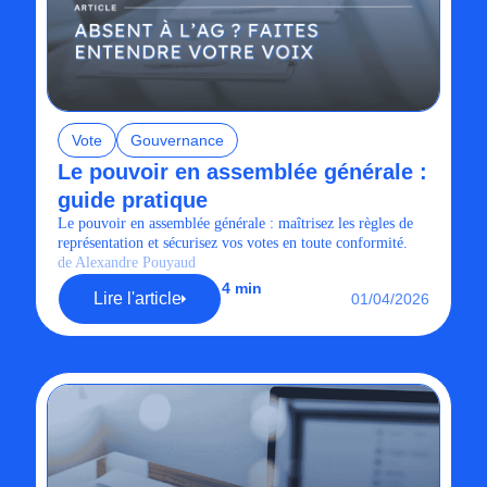
Vote
Gouvernance
Le pouvoir en assemblée générale :
guide pratique
Le pouvoir en assemblée générale : maîtrisez les règles de
représentation et sécurisez vos votes en toute conformité.
de Alexandre Pouyaud
4 min
Lire l'article
01/04/2026