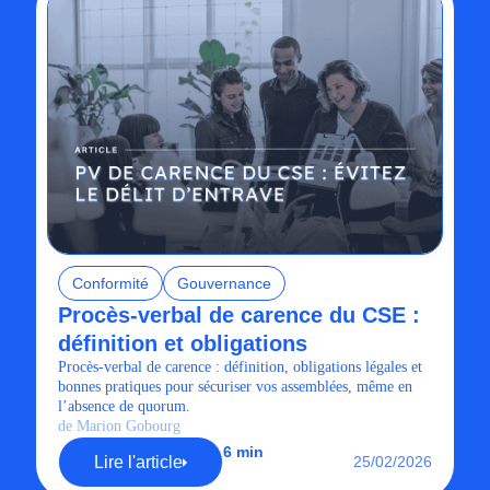
Conformité
Gouvernance
Procès-verbal de carence du CSE :
définition et obligations
Procès-verbal de carence : définition, obligations légales et
bonnes pratiques pour sécuriser vos assemblées, même en
l’absence de quorum.
de Marion Gobourg
6 min
Lire l'article
25/02/2026