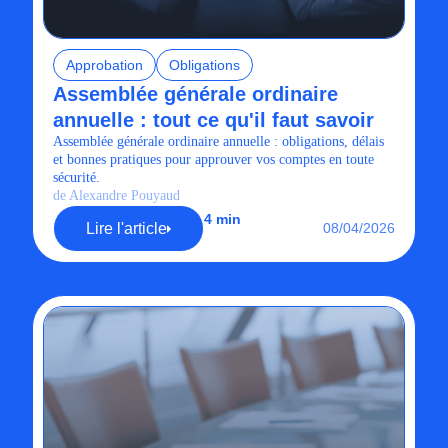
Approbation
Obligations
Assemblée générale ordinaire
annuelle : tout ce qu'il faut savoir
Assemblée générale ordinaire annuelle : obligations, délais
et bonnes pratiques pour approuver vos comptes en toute
sécurité.
de Alexandre Pouyaud
4 min
Lire l'article
08/04/2026