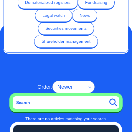
Dematerialized registers
Fundraising
Legal watch
News
Securities movements
Shareholder management
Order:
There are no articles matching your search.