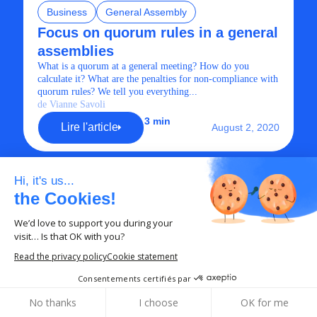
Business
General Assembly
Focus on quorum rules in a general
assemblies
What is a quorum at a general meeting? How do you
calculate it? What are the penalties for non-compliance with
quorum rules? We tell you everything...
de Vianne Savoli
3 min
Lire l'article
August 2, 2020
Hi, it's us...
the Cookies!
Compte-rendu
Transparence
We’d love to support you during your
Le procès-verbal d’association
visit… Is that OK with you?
Découvrez les fondements du procès-verbal d’association,
Read the privacy policy
Cookie statement
son contenu essentiel et les clés pour assurer sa gestion et sa
This page is not yet available in English. We
validité dans cet article instructif sur la gouvernance
Consentements certifiés par
associative.
are currently working on the translation.
No thanks
I choose
OK for me
de Vincent Winand