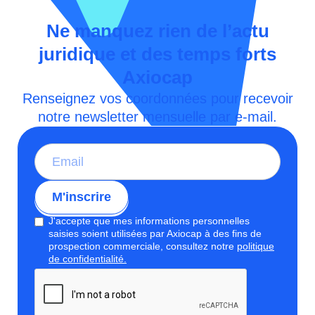
en bénéficiant d’un accompagnement personnalisé pour
garantir la conformité.
Ne manquez rien de l’actu
juridique et des temps forts
Axiocap
Renseignez vos coordonnées pour recevoir
notre newsletter mensuelle par e-mail.
J'accepte que mes informations personnelles
saisies soient utilisées par Axiocap à des fins de
prospection commerciale, consultez notre
politique
de confidentialité.