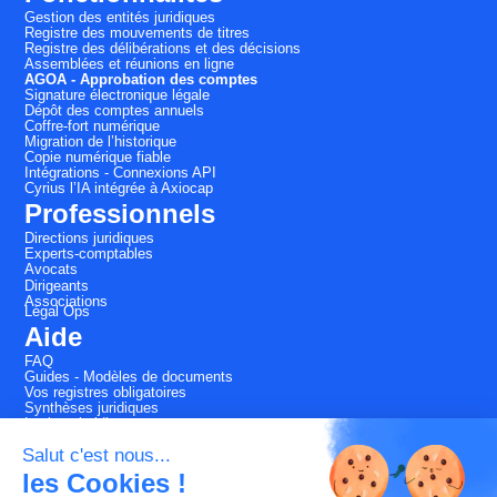
Gestion des entités juridiques
Registre des mouvements de titres
Registre des délibérations et des décisions
Assemblées et réunions en ligne
AGOA - Approbation des comptes
Signature électronique légale
Dépôt des comptes annuels
Coffre-fort numérique
Migration de l’historique
Copie numérique fiable
Intégrations - Connexions API
Cyrius l’IA intégrée à Axiocap
Professionnels
Directions juridiques
Experts-comptables
Avocats
Dirigeants
Associations
Légal Ops
Aide
FAQ
Guides - Modèles de documents
Vos registres obligatoires
Synthèses juridiques
Lexique juridique
Tarifs
Salut c'est nous...
Pack conformité -25%
les Cookies !