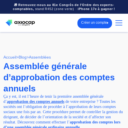
🎁 Retrouvez-nous au 81e Congrès de l'Ordre des experts-
comptables,
stand R452 (zone verte) ·
iPhone 17e à gagner !
Créer un compte
Accueil
>
Blog
>
Assemblées
Assemblée générale
d’approbation des comptes
annuels
Ça y est, il est l’heure de tenir la première assemblée générale
d’
approbation des comptes annuels
de votre entreprise ? Toutes les
sociétés ont l’obligation de procéder à l’approbation de leurs comptes
sociaux une fois par an. Cette procédure permet de contrôler la gestion du
dirigeant, de décider de l’orientation de la société et d’affecter son
résultat. Découvrez comment effectuer l’
approbation des comptes lors
d’une assemblée générale ordinaire annuelle
.