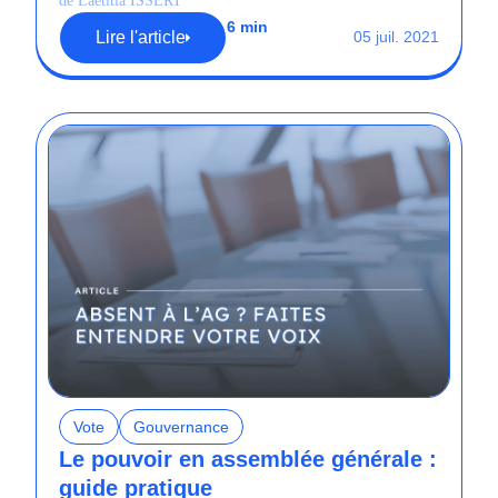
de Laetitia ISSERT
6 min
Lire l'article
05 juil. 2021
Vote
Gouvernance
Le pouvoir en assemblée générale :
guide pratique