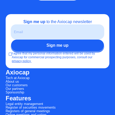
Sign me up
to the Axiocap newsletter
I agree that my personal information entered will be used by
Axiocap for commercial prospecting purposes, consult our
privacy policy.
Axiocap
Tech at Axiocap
About us
Our customers
Our partners
Sponsorship
Features
Legal entity management
Register of securities movements
Registers of general meetings
Online meetings and voting