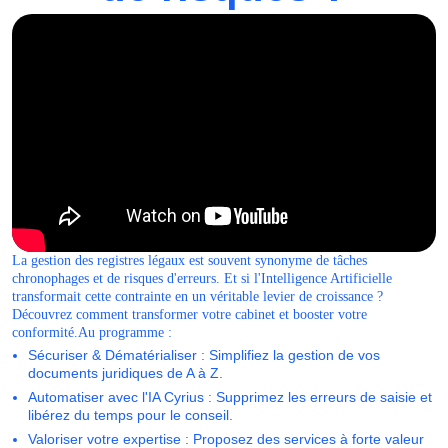
La gestion des registres légaux est souvent synonyme de tâches
chronophages et de risques d'erreurs. Et si l'Intelligence Artificielle
transformait cette contrainte en un véritable levier de croissance ?
Découvrez comment transformer votre cabinet et booster votre
conformité.Au programme :
Sécuriser & Dématérialiser : Simplifiez la gestion de vos
documents juridiques de A à Z.
Automatiser avec l'IA Cyrius : Supprimez les erreurs de saisie et
libérez du temps pour le conseil.
Valoriser votre expertise : Proposez des services à forte valeur