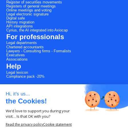
Register of securities movements
Registers of general meetings
Online meetings and voting
Legal electronic signature
Digital safe
History migration
API integrations
Cyrius, the AI integrated into Axiocap
For professionals
Legal departments
Chartered accountants
Lawyers - Consulting firms - Formalists
Executives
Associations
Help
Legal lexicon
Compliance pack -20%
Made with
love
and
pride
in
Hi, it's us...
Montpellier.
the Cookies!
We’d love to support you during your
visit… Is that OK with you?
Read the privacy policy
Cookie statement
Copyright Axiocap © 2026. All rights reserved.