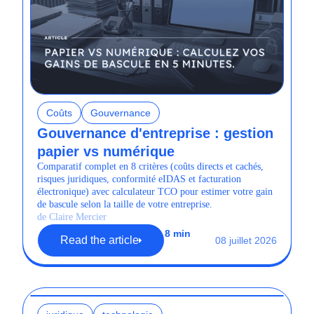
Coûts
Gouvernance
Gouvernance d'entreprise : gestion
papier vs numérique
Comparatif complet en 8 critères (coûts directs et cachés,
risques juridiques, conformité eIDAS et facturation
électronique) avec calculateur TCO pour estimer votre gain
de bascule selon la taille de votre entreprise.
de Claire Mercier
8 min
Read the article
08 juillet 2026