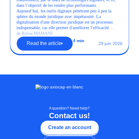
dans l’objectif de les rendre plus performants.
Aujourd’hui, les outils digitaux pénètrent peu à peu la
sphère du monde juridique avec impétuosité. La
digitalisation d'une direction juridique est un processus
indispensable, car elle permet d'améliorer l'efficacité
opérationnelle et la réduction des coûts.
de Raïssa MAMANE
4 min
Read the article
29 juin 2026
A question? Need help?
Contact us!
Create an account