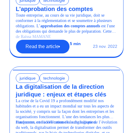
juridique
technologie
L'approbation des comptes
Toute entreprise, au cours de sa vie juridique, doit se
conformer à la réglementation et se soumettre à plusieurs
obligations. L’
approbation des comptes annuels
est l'une
des obligations qui demande le plus de préparation. Cette
dernière doit avoir lieu une fois par an et permet aux
de Raïssa MAMANE
associés de se prononcer sur la gestion de la société et de
5 min
Read the article
23 nov. 2022
valider les comptes sociaux.
juridique
technologie
La digitalisation de la direction
juridique : enjeux et étapes clés
La crise de la Covid 19 a profondément modifié nos
habitudes et a eu un impact mondial sur tous les aspects de
la société, y compris sur la façon dont les entreprises et les
organisations fonctionnent. L'une des tendances les plus
marquantes est l'accélération de la digitalisation.
Finalement, considéré comme la suite logique de l’évolution
du web, la digitalisation permet de transformer des outils
traditionnels, par le biais de technologies digitales, et ce,