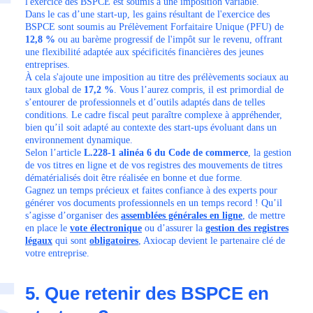
l'exercice des BSPCE est soumis à une imposition variable.
Dans le cas d’une start-up, les gains résultant de l'exercice des
BSPCE sont soumis au Prélèvement Forfaitaire Unique (PFU) de
12,8 %
ou au barème progressif de l'impôt sur le revenu, offrant
une flexibilité adaptée aux spécificités financières des jeunes
entreprises.
À cela s'ajoute une imposition au titre des prélèvements sociaux au
taux global de
17,2 %
. Vous l’aurez compris, il est primordial de
s’entourer de professionnels et d’outils adaptés dans de telles
conditions. Le cadre fiscal peut paraître complexe à appréhender,
bien qu’il soit adapté au contexte des start-ups évoluant dans un
environnement dynamique.
Selon l’article
L.228-1 alinéa 6 du Code de commerce
, la gestion
de vos titres en ligne et de vos registres des mouvements de titres
dématérialisés doit être réalisée en bonne et due forme.
Gagnez un temps précieux et faites confiance à des experts pour
générer vos documents professionnels en un temps record ! Qu’il
s’agisse d’organiser des
assemblées générales en ligne
, de mettre
en place le
vote électronique
ou d’assurer la
gestion des registres
légaux
qui sont
obligatoires
, Axiocap devient le partenaire clé de
votre entreprise.
5. Que retenir des BSPCE en