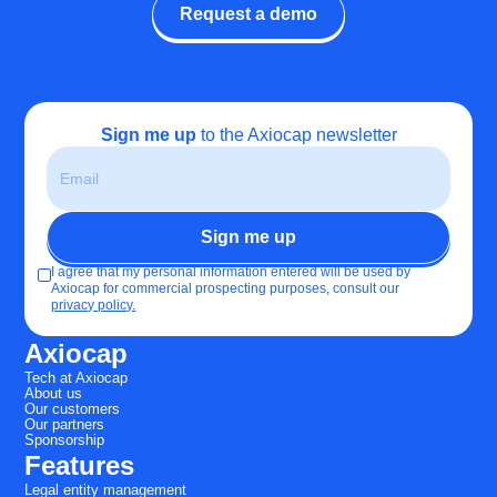
Request a demo
Sign me up
to the Axiocap newsletter
I agree that my personal information entered will be used by
Axiocap for commercial prospecting purposes, consult our
privacy policy.
Axiocap
Tech at Axiocap
About us
Our customers
Our partners
Sponsorship
Features
Legal entity management