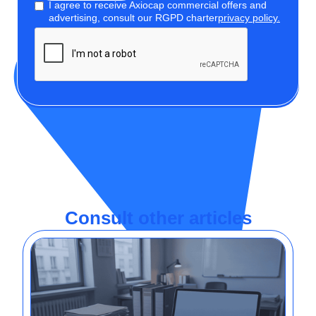
I agree to receive Axiocap commercial offers and
advertising, consult our RGPD charter
privacy policy.
Consult other articles