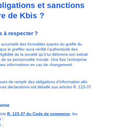
bligations et sanctions
re de Kbis ?
s à respecter ?
it accomplir des formalités auprès du greffe du
 le greffier aura vérifié l’authenticité des
ibilité de la société qu’il lui délivrera son extrait
t de sa personnalité morale. Une fois l’entreprise
r ses informations en cas de changement.
es de remplir des obligations d’information afin
ces déclarations est détaillé aux articles R. 123-37
sonne
ticle
R. 123-37 du Code de commerce
, les
r :
l ;