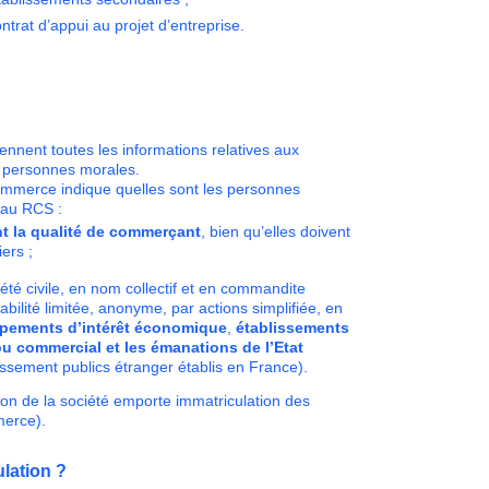
ntrat d’appui au projet d’entreprise.
nnent toutes les informations relatives aux
x personnes morales.
commerce indique quelles sont les personnes
n au RCS :
t la qualité de commerçant
, bien qu’elles doivent
ers ;
été civile, en nom collectif et en commandite
bilité limitée, anonyme, par actions simplifiée, en
upements d’intérêt économique
,
établissements
 ou commercial et les émanations de l’Etat
issement publics étranger établis en France).
ion de la société emporte immatriculation des
merce).
ulation ?