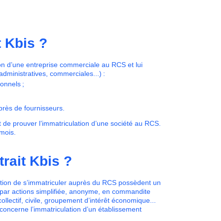
t Kbis ?
ation d’une entreprise commerciale au RCS et lui
administratives, commerciales...) :
ionnels ;
près de fournisseurs.
 de prouver l’immatriculation d’une société au RCS.
 mois.
rait Kbis ?
gation de s’immatriculer auprès du RCS possèdent un
ée, par actions simplifiée, anonyme, en commandite
lectif, civile, groupement d’intérêt économique...
il concerne l’immatriculation d’un établissement