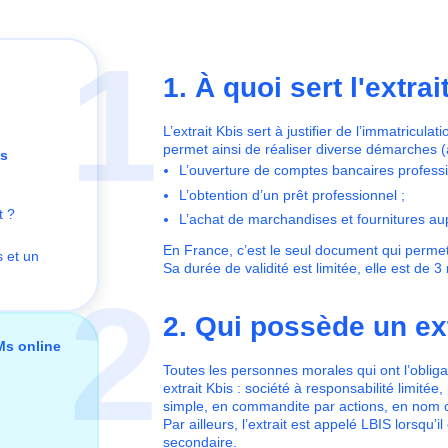
1
1. À quoi sert l'extrai
L’extrait Kbis sert à justifier de l’immatricul
permet ainsi de réaliser diverse démarches (
ns
L’ouverture de comptes bancaires profess
L’obtention d’un prêt professionnel ;
t ?
L’achat de marchandises et fournitures au
En France, c’est le seul document qui permet
s et un
Sa durée de validité est limitée, elle est de 3
2
2. Qui possède un ext
Ms online
Toutes les personnes morales qui ont l’obli
extrait Kbis : société à responsabilité limit
simple, en commandite par actions, en nom col
Par ailleurs, l’extrait est appelé LBIS lorsqu’
secondaire.