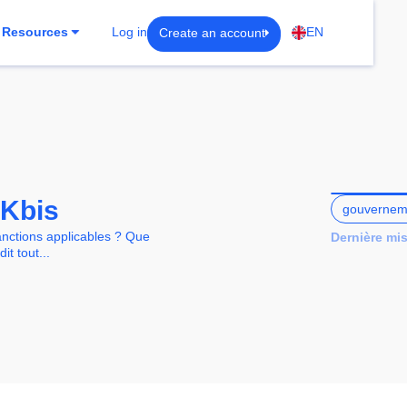
Create an account
Resources
Log in
EN
 Kbis
gouvernem
sanctions applicables ? Que
Dernière mis
it tout...