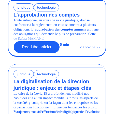
juridique
technologie
L'approbation des comptes
Toute entreprise, au cours de sa vie juridique, doit se
conformer à la réglementation et se soumettre à plusieurs
obligations. L’
approbation des comptes annuels
est l'une
des obligations qui demande le plus de préparation. Cette
dernière doit avoir lieu une fois par an et permet aux
de Raïssa MAMANE
associés de se prononcer sur la gestion de la société et de
5 min
Read the article
23 nov. 2022
valider les comptes sociaux.
juridique
technologie
La digitalisation de la direction
juridique : enjeux et étapes clés
La crise de la Covid 19 a profondément modifié nos
habitudes et a eu un impact mondial sur tous les aspects de
la société, y compris sur la façon dont les entreprises et les
organisations fonctionnent. L'une des tendances les plus
marquantes est l'accélération de la digitalisation.
Finalement, considéré comme la suite logique de l’évolution