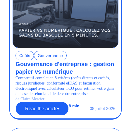
Coûts
Gouvernance
Gouvernance d'entreprise : gestion
papier vs numérique
Comparatif complet en 8 critères (coûts directs et cachés,
risques juridiques, conformité eIDAS et facturation
électronique) avec calculateur TCO pour estimer votre gain
de bascule selon la taille de votre entreprise.
de Claire Mercier
8 min
Read the article
08 juillet 2026