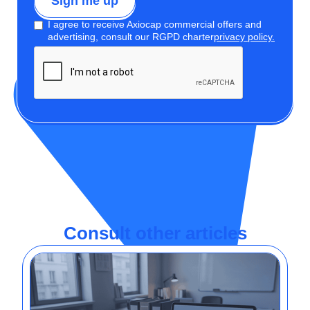
I agree to receive Axiocap commercial offers and
advertising, consult our RGPD charter
privacy policy.
Consult other articles