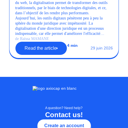
du web, la digitalisation permet de transformer des outils
traditionnels, par le biais de technologies digitales, et ce,
dans l’objectif de les rendre plus performants.
Aujourd’hui, les outils digitaux pénètrent peu à peu la
sphère du monde juridique avec impétuosité. La
digitalisation d'une direction juridique est un processus
indispensable, car elle permet d'améliorer l'efficacité
opérationnelle et la réduction des coûts.
de Raïssa MAMANE
4 min
Read the article
29 juin 2026
A question? Need help?
Contact us!
Create an account