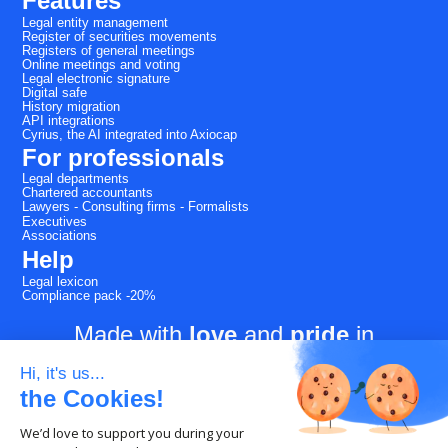
Features
Legal entity management
Register of securities movements
Registers of general meetings
Online meetings and voting
Legal electronic signature
Digital safe
History migration
API integrations
Cyrius, the AI integrated into Axiocap
For professionals
Legal departments
Chartered accountants
Lawyers - Consulting firms - Formalists
Executives
Associations
Help
Legal lexicon
Compliance pack -20%
Made with
love
and
pride
in
Montpellier.
Hi, it's us...
the Cookies!
We’d love to support you during your